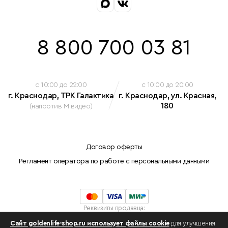
8 800 700 03 81
c 10:00 до 22:00
c 10:00 до 20:00
г. Краснодар, ТРК Галактика
г. Краснодар, ул. Красная,
180
(напротив М видео)
Договор оферты
Регламент оператора по работе с персональными данными
Реквизиты продавца:
Индивидуальный предприниматель Белова Марина Николаевна
Сайт goldenlife-shop.ru использует файлы cookie
для улучшения
ОГРНИП: 308230912100042