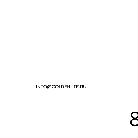
Какой подарок
выбрали на Нов
INFO@GOLDENLIFE.RU