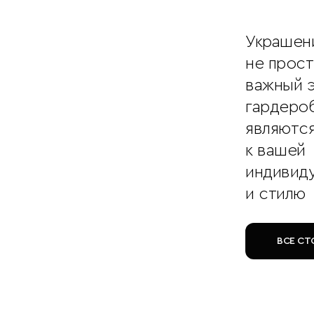
Украшен
не прос
важный 
гардероб
являютс
к вашей
индивид
и стилю
ВСЕ СТ