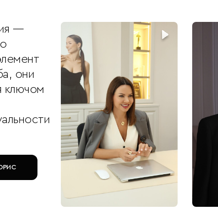
ия —
то
элемент
а, они
я ключом
уальности
ОРИС