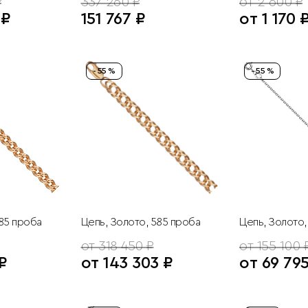
₽
337 260 ₽
от 2 600 ₽
 ₽
151 767 ₽
от 1 170 
- 55 %
- 55 %
585 проба
Цепь, Золото, 585 проба
Цепь, Золото,
от 318 450 ₽
от 155 100 
₽
от 143 303 ₽
от 69 79