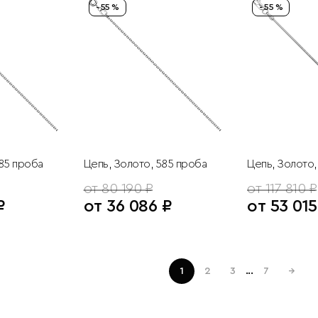
- 55 %
- 55 %
585 проба
Цепь, Золото, 585 проба
Цепь, Золото,
от 80 190 ₽
от 117 810 ₽
₽
от 36 086 ₽
от 53 015
1
2
3
...
7
→