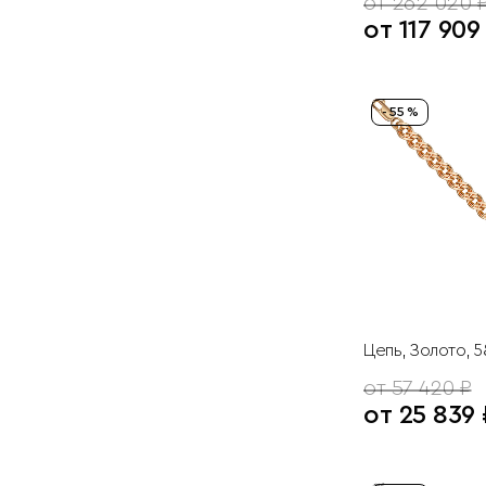
от 262 020 
от 117 909
- 55 %
Цепь, Золото, 
от 57 420 ₽
от 25 839 