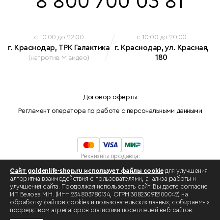
8 800 700 03 81
c 10:00 до 22:00
c 10:00 до 20:00
г. Краснодар, ТРК Галактика
г. Краснодар, ул. Красная,
180
(напротив М видео)
Договор оферты
Регламент оператора по работе с персональными данными
Реквизиты продавца:
Индивидуальный предприниматель Белова Марина Николаевна
Сайт goldenlife-shop.ru использует файлы cookie
для улучшения
ОГРНИП: 308230912100042
алгоритма взаимодействия с пользователями, анализа работы и
ИНН: 234803780134 .
улучшения сайта. Продолжая использовать сайт, Вы даете согласие
Разработка сайта -
swat.one
ИП Белова М.Н. (ИНН 234803780134, ОГРН 308230912100042) на
обработку файлов cookies и пользовательских данных, собираемых
посредством агрегаторов статистики посетителей веб-сайтов.