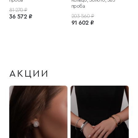
проба
Кольцо, Золото, 585
проба
81 270 ₽
36 572 ₽
203 560 ₽
91 602 ₽
АКЦИИ