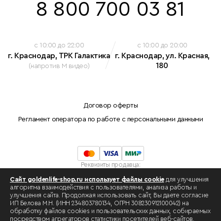
8 800 700 03 81
c 10:00 до 22:00
c 10:00 до 20:00
г. Краснодар, ТРК Галактика
г. Краснодар, ул. Красная,
180
(напротив М видео)
Договор оферты
Регламент оператора по работе с персональными данными
Реквизиты продавца:
Индивидуальный предприниматель Белова Марина Николаевна
Сайт goldenlife-shop.ru использует файлы cookie
для улучшения
ОГРНИП: 308230912100042
алгоритма взаимодействия с пользователями, анализа работы и
ИНН: 234803780134 .
улучшения сайта. Продолжая использовать сайт, Вы даете согласие
Разработка сайта -
swat.one
ИП Белова М.Н. (ИНН 234803780134, ОГРН 308230912100042) на
обработку файлов cookies и пользовательских данных, собираемых
посредством агрегаторов статистики посетителей веб-сайтов.