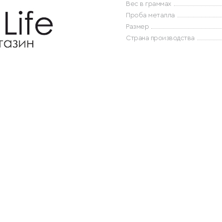
Вес в граммах
Проба металла
Размер
Страна производства