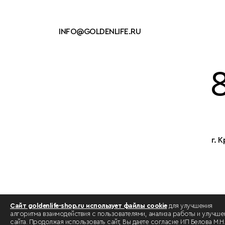
INFO@GOLDENLIFE.RU
г. 
Сайт goldenlife-shop.ru использует файлы cookie
для улучшения
алгоритма взаимодействия с пользователями, анализа работы и улучше
сайта. Продолжая использовать сайт, Вы даете согласие ИП Белова М.Н.