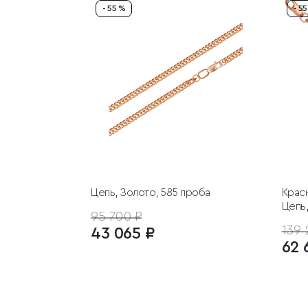
- 55 %
- 5
Цепь, Золото, 585 проба
Крас
Цепь,
95 700 ₽
139 
43 065 ₽
62 