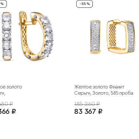
5 %
- 55 %
ое золото
Желтое золото
Фианит
ги,
Серьги, Золото, 585 проба
480 ₽
185 260 ₽
366 ₽
83 367 ₽