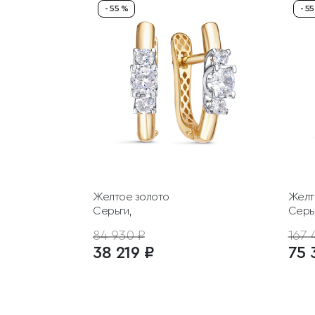
- 55 %
- 5
Желтое золото
Желт
Серьги,
Серь
84 930 ₽
167 
38 219 ₽
75 