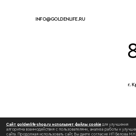
INFO@GOLDENLIFE.RU
г. 
Сайт goldenlife-shop.ru использует файлы cookie
для улучшения
алгоритма взаимодействия с пользователями, анализа работы и улучше
сайта. Продолжая использовать сайт, Вы даете согласие ИП Белова М.Н.