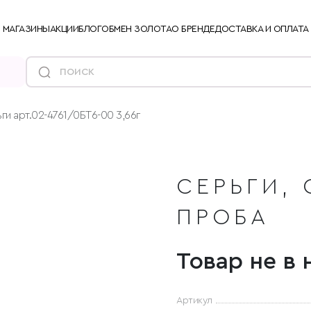
МАГАЗИНЫ
АКЦИИ
БЛОГ
ОБМЕН ЗОЛОТА
О БРЕНДЕ
ДОСТАВКА И ОПЛАТА
ги арт.02-4761/0БТ6-00 3,66г
СЕРЬГИ, 
ПРОБА
Товар не в 
Артикул