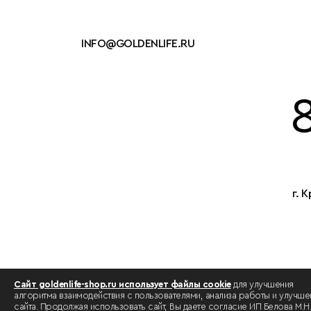
INFO@GOLDENLIFE.RU
г. 
Сайт goldenlife-shop.ru использует файлы cookie
для улучшения
алгоритма взаимодействия с пользователями, анализа работы и улучше
сайта. Продолжая использовать сайт, Вы даете согласие ИП Белова М.Н.