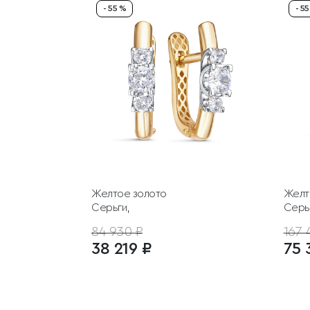
- 55 %
- 5
Желтое золото
Желт
Серьги,
Серь
84 930 ₽
167 
38 219 ₽
75 