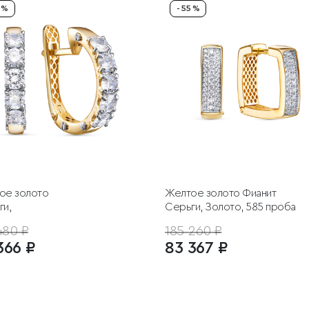
5 %
- 55 %
ое золото
Желтое золото
Фианит
ги,
Серьги, Золото, 585 проба
480 ₽
185 260 ₽
366 ₽
83 367 ₽