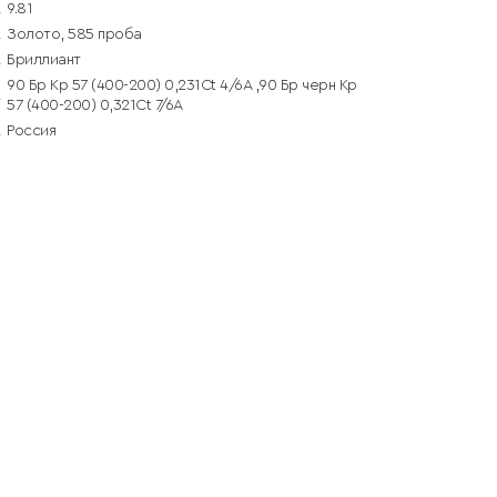
9.81
Золото, 585 проба
Бриллиант
90 Бр Кр 57 (400-200) 0,231Ct 4/6А ,90 Бр черн Кр
57 (400-200) 0,321Ct 7/6А
Россия