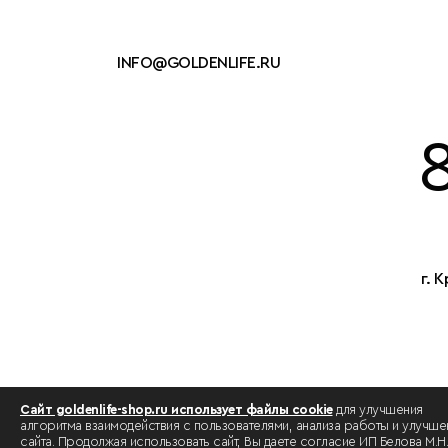
INFO@GOLDENLIFE.RU
г. 
Сайт goldenlife-shop.ru использует файлы cookie
для улучшения
алгоритма взаимодействия с пользователями, анализа работы и улучше
сайта. Продолжая использовать сайт, Вы даете согласие ИП Белова М.Н.