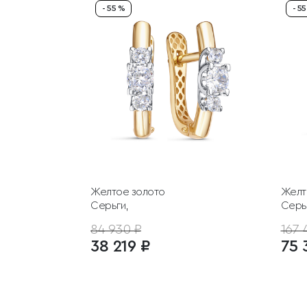
- 55 %
- 5
Желтое золото
Желт
Серьги,
Серь
84 930 ₽
167 
38 219 ₽
75 