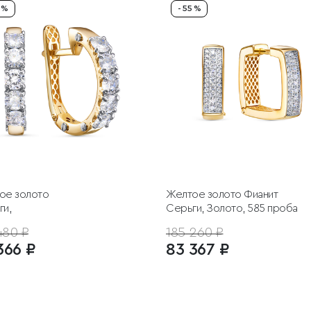
5 %
- 55 %
ое золото
Желтое золото
Фианит
ги,
Серьги, Золото, 585 проба
480 ₽
185 260 ₽
366 ₽
83 367 ₽