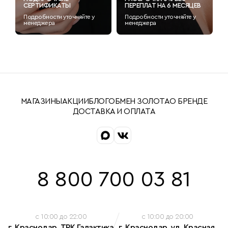
СЕРТИФИКАТЫ
ПЕРЕПЛАТ НА 6 МЕСЯЦЕВ
Подробности уточняйте у
Подробности уточняйте у
менеджера
менеджера
МАГАЗИНЫ
АКЦИИ
БЛОГ
ОБМЕН ЗОЛОТА
О БРЕНДЕ
ДОСТАВКА И ОПЛАТА
8 800 700 03 81
c 10:00 до 22:00
c 10:00 до 20:00
г. Краснодар, ТРК Галактика
г. Краснодар, ул. Красная,