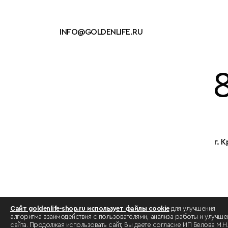
INFO@GOLDENLIFE.RU
г. 
Сайт goldenlife-shop.ru использует файлы cookie
для улучшения
алгоритма взаимодействия с пользователями, анализа работы и улучше
сайта. Продолжая использовать сайт, Вы даете согласие ИП Белова М.Н.