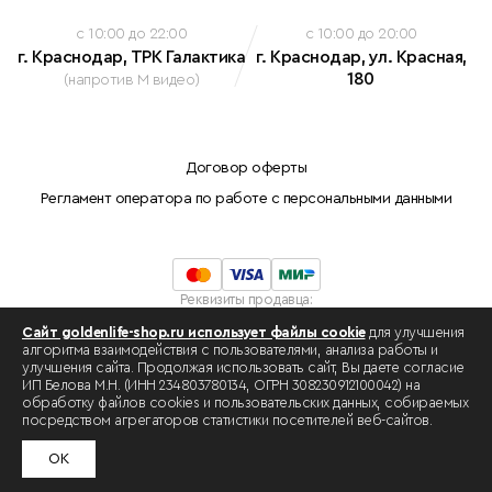
c 10:00 до 22:00
c 10:00 до 20:00
г. Краснодар, ТРК Галактика
г. Краснодар, ул. Красная,
180
(напротив М видео)
Договор оферты
Регламент оператора по работе с персональными данными
Реквизиты продавца:
Индивидуальный предприниматель Белова Марина Николаевна
Сайт goldenlife-shop.ru использует файлы cookie
для улучшения
ОГРНИП: 308230912100042
алгоритма взаимодействия с пользователями, анализа работы и
ИНН: 234803780134 .
улучшения сайта. Продолжая использовать сайт, Вы даете согласие
Разработка сайта -
swat.one
ИП Белова М.Н. (ИНН 234803780134, ОГРН 308230912100042) на
обработку файлов cookies и пользовательских данных, собираемых
посредством агрегаторов статистики посетителей веб-сайтов.
ОК
Главная
Каталог
Корзина
Избранное
Профиль