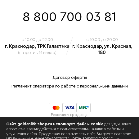
8 800 700 03 81
c 10:00 до 22:00
c 10:00 до 20:00
г. Краснодар, ТРК Галактика
г. Краснодар, ул. Красная,
180
(напротив М видео)
Договор оферты
Регламент оператора по работе с персональными данными
Реквизиты продавца:
Индивидуальный предприниматель Белова Марина Николаевна
Сайт goldenlife-shop.ru использует файлы cookie
для улучшения
ОГРНИП: 308230912100042
алгоритма взаимодействия с пользователями, анализа работы и
ИНН: 234803780134 .
улучшения сайта. Продолжая использовать сайт, Вы даете согласие
Разработка сайта -
swat.one
ИП Белова М.Н. (ИНН 234803780134, ОГРН 308230912100042) на