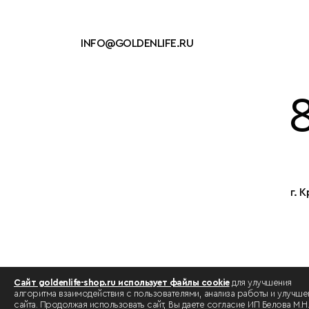
INFO@GOLDENLIFE.RU
г. 
Сайт goldenlife-shop.ru использует файлы cookie
для улучшения
алгоритма взаимодействия с пользователями, анализа работы и улучше
сайта. Продолжая использовать сайт, Вы даете согласие ИП Белова М.Н.