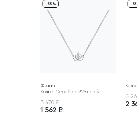
- 55 %
- 5
Фианит
Коль
Колье, Серебро, 925 проба
5 26
3 470 ₽
2 3
1 562 ₽