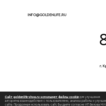
INFO@GOLDENLIFE.RU
г. 
Сайт goldenlife-shop.ru использует файлы cookie
для улучшения
алгоритма взаимодействия с пользователями, анализа работы и улучше
сайта. Продолжая использовать сайт, Вы даете согласие ИП Белова М.Н.