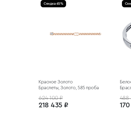
Скидка 65%
Ски
Красное Золото
Бело
Браслеты, Золото, 585 проба
Брасл
624 100 ₽
488 
218 435 ₽
170