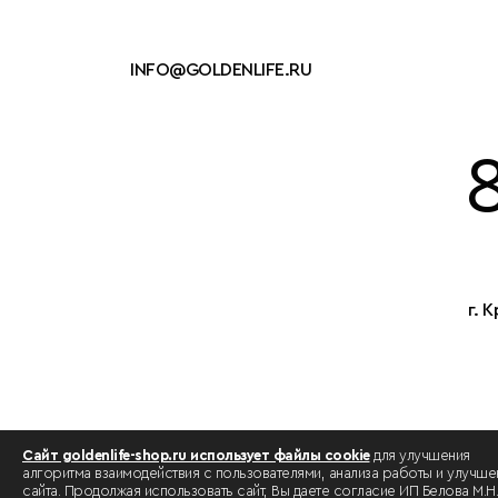
INFO@GOLDENLIFE.RU
г. 
Сайт goldenlife-shop.ru использует файлы cookie
для улучшения
алгоритма взаимодействия с пользователями, анализа работы и улучше
сайта. Продолжая использовать сайт, Вы даете согласие ИП Белова М.Н.