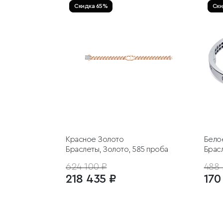
Скидка 65%
Ски
Красное Золото
Бело
Браслеты, Золото, 585 проба
Брасл
624 100 ₽
488 
218 435 ₽
170