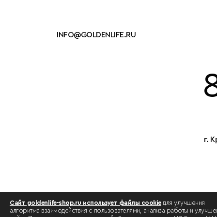
INFO@GOLDENLIFE.RU
г. 
Сайт goldenlife-shop.ru использует файлы cookie
для улучшения
алгоритма взаимодействия с пользователями, анализа работы и улучше