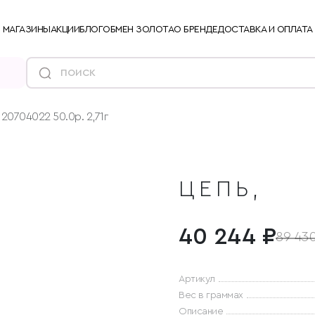
МАГАЗИНЫ
АКЦИИ
БЛОГ
ОБМЕН ЗОЛОТА
О БРЕНДЕ
ДОСТАВКА И ОПЛАТА
120704022 50.0р. 2,71г
ЦЕПЬ,
40 244 ₽
89 430
Артикул
Вес в граммах
Описание