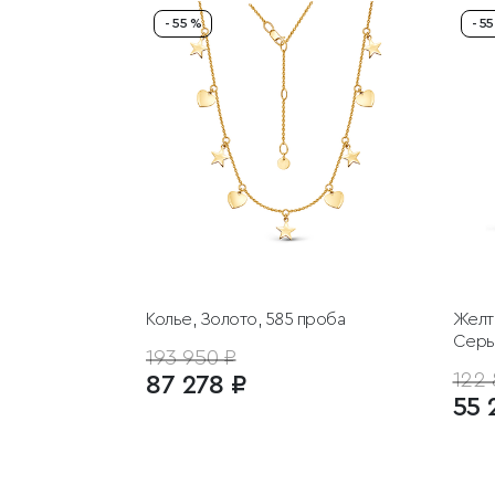
- 55 %
- 5
Колье, Золото, 585 проба
Желт
Серьг
193 950 ₽
122 
87 278 ₽
55 