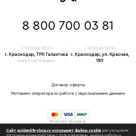
8 800 700 03 81
c 10:00 до 22:00
c 10:00 до 20:00
г. Краснодар, ТРК Галактика
г. Краснодар, ул. Красная,
180
(напротив М видео)
Договор оферты
Регламент оператора по работе с персональными данными
Реквизиты продавца:
Индивидуальный предприниматель Белова Марина Николаевна
Сайт goldenlife-shop.ru использует файлы cookie
для улучшения
ОГРНИП: 308230912100042
алгоритма взаимодействия с пользователями, анализа работы и
ИНН: 234803780134 .