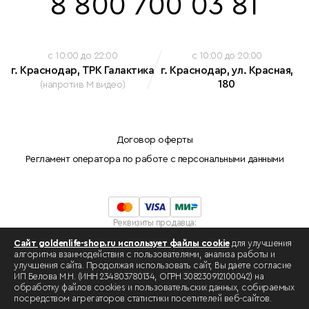
8 800 700 03 81
c 10:00 до 22:00
c 10:00 до 20:00
г. Краснодар, ТРК Галактика
г. Краснодар, ул. Красная,
180
(напротив М видео)
Договор оферты
Регламент оператора по работе с персональными данными
Реквизиты продавца:
Индивидуальный предприниматель Белова Марина Николаевна
Сайт goldenlife-shop.ru использует файлы cookie
для улучшения
ОГРНИП: 308230912100042
алгоритма взаимодействия с пользователями, анализа работы и
ИНН: 234803780134 .
улучшения сайта. Продолжая использовать сайт, Вы даете согласие
Разработка сайта -
swat.one
ИП Белова М.Н. (ИНН 234803780134, ОГРН 308230912100042) на
обработку файлов cookies и пользовательских данных, собираемых
посредством агрегаторов статистики посетителей веб-сайтов.