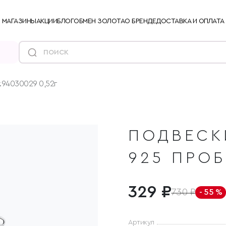
МАГАЗИНЫ
АКЦИИ
БЛОГ
ОБМЕН ЗОЛОТА
О БРЕНДЕ
ДОСТАВКА И ОПЛАТА
.94030029 0,52г
ПОДВЕСК
925 ПРО
329 ₽
730 ₽
- 55 %
Артикул