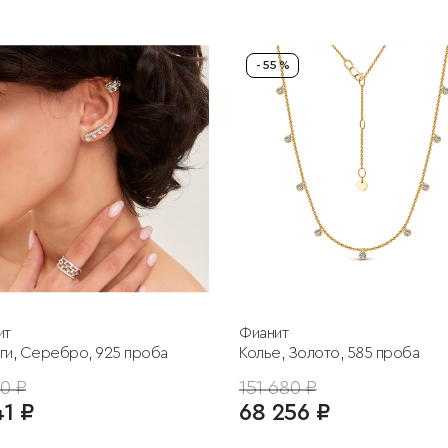
5 %
- 55 %
ит
Фианит
ги, Серебро, 925 проба
Колье, Золото, 585 проба
0 ₽
151 680 ₽
41 ₽
68 256 ₽