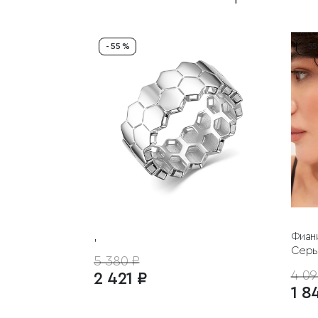
- 55 %
- 5
,
Фиан
Серь
5 380 ₽
4 09
2 421 ₽
1 8