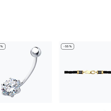
5 %
- 55 %