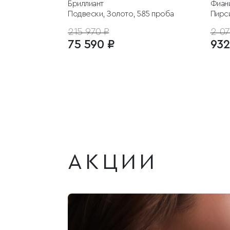
Бриллиант
Фиан
Подвески, Золото, 585 проба
Пирс
215 970 ₽
2 07
75 590 ₽
932
АКЦИИ