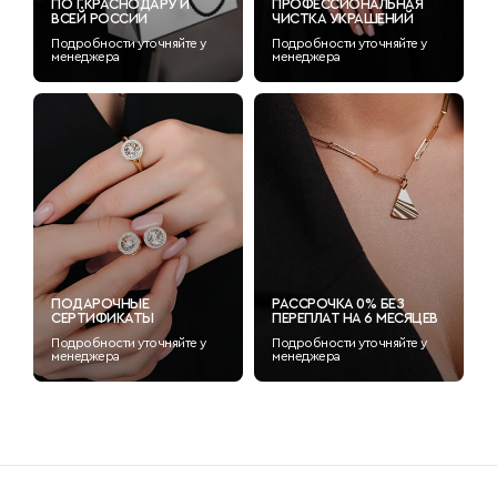
ПО Г.КРАСНОДАРУ И
ПРОФЕССИОНАЛЬНАЯ
ВСЕЙ РОССИИ
ЧИСТКА УКРАШЕНИЙ
Подробности уточняйте у
Подробности уточняйте у
менеджера
менеджера
ПОДАРОЧНЫЕ
РАССРОЧКА 0% БЕЗ
СЕРТИФИКАТЫ
ПЕРЕПЛАТ НА 6 МЕСЯЦЕВ
Подробности уточняйте у
Подробности уточняйте у
менеджера
менеджера