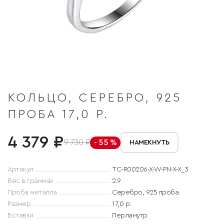
КОЛЬЦО, СЕРЕБРО, 925
ПРОБА 17,0 Р.
4 379 ₽
9 730 ₽
- 55 %
НАМЕКНУТЬ
Артикул
TC-R00206-X-W-PN-X-X_3
Вес в граммах
2.9
Проба металла
Серебро, 925 проба
Размер
17,0 р.
Вставки
Перламутр